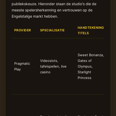
publiekskeuze. Hieronder staan de studio's die de
meeste spelersherkenning en vertrouwen op de
Engelstalige markt hebben.
HANDTEKENING
WAA
PROVIDER
SPECIALISATIE
TITELS
WA
Mar
con
Sweet Bonanza,
mec
Videoslots,
Gates of
spe
Pragmatic
tafelspellen, live
Olympus,
om 
Play
casino
Starlight
mar
Princess
spee
aan
port
Pion
cas
om 