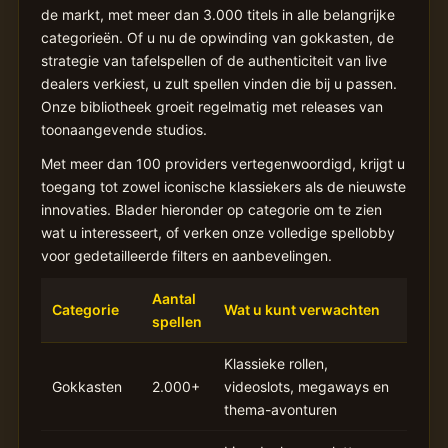
de markt, met meer dan 3.000 titels in alle belangrijke
categorieën. Of u nu de opwinding van gokkasten, de
strategie van tafelspellen of de authenticiteit van live
dealers verkiest, u zult spellen vinden die bij u passen.
Onze bibliotheek groeit regelmatig met releases van
toonaangevende studios.
Met meer dan 100 providers vertegenwoordigd, krijgt u
toegang tot zowel iconische klassiekers als de nieuwste
innovaties. Blader hieronder op categorie om te zien
wat u interesseert, of verken onze volledige spellobby
voor gedetailleerde filters en aanbevelingen.
Aantal
Categorie
Wat u kunt verwachten
spellen
Klassieke rollen,
Gokkasten
2.000+
videoslots, megaways en
thema-avonturen