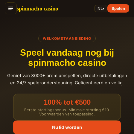
spinmacho casino
NL
Spelen
▾
WELKOMSTAANBIEDING
Speel vandaag nog bij
spinmacho casino
Geniet van 3000+ premiumspellen, directe uitbetalingen
en 24/7 spelerondersteuning. Gelicentieerd en veilig.
100% tot €500
Eerste stortingsbonus. Minimale storting €10.
Voorwaarden van toepassing.
Nu lid worden