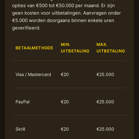
opties van €500 tot €50.000 per maand. Er zijn
geen kosten voor uitbetalingen. Aanvragen onder
€5.000 worden doorgaans binnen enkele uren
geverifieerd.
VE
MIN.
MAX.
BETAALMETHODE
+
UITBETALING
UITBETALING
OV
24h
Visa / Mastercard
€20
€25.000
da
24h
PayPal
€20
€25.000
da
24
Skrill
€20
€25.000
dez