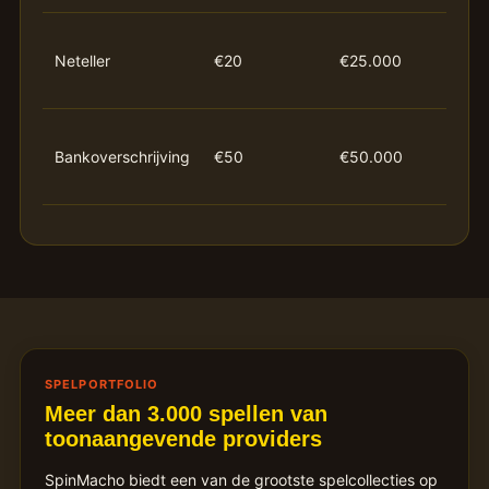
24
Neteller
€20
€25.000
dez
24h
Bankoverschrijving
€50
€50.000
da
SPELPORTFOLIO
Meer dan 3.000 spellen van
toonaangevende providers
SpinMacho biedt een van de grootste spelcollecties op