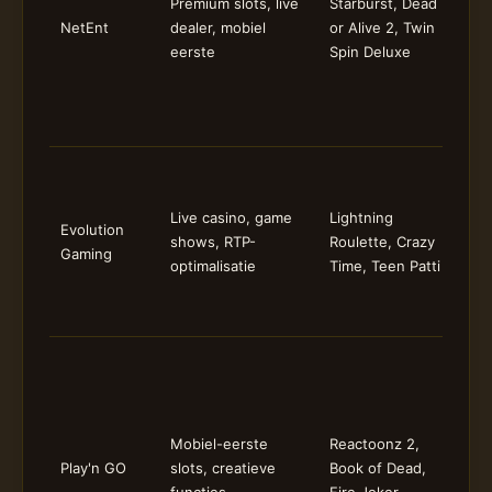
Premium slots, live
Starburst, Dead
func
NetEnt
dealer, mobiel
or Alive 2, Twin
ont
eerste
Spin Deluxe
bet
eerl
repu
spel
Gou
live
Live casino, game
Lightning
15 j
Evolution
shows, RTP-
Roulette, Crazy
Spe
Gaming
optimalisatie
Time, Teen Patti
hun 
odds
algo
Bek
spe
ont
fun
Mobiel-eerste
Reactoonz 2,
Indi
Play'n GO
slots, creatieve
Book of Dead,
gel