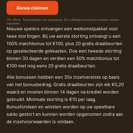
Bonus claimen
18+ alleen. Voorwaarden van toepassing. Zie volledige bonusvoorwaarden tijdens
registratie.
Nieuwe spelers ontvangen een welkomstpakket voor
twee stortingen. Bij uw eerste storting ontvangt u een
100% matchbonus tot €100, plus 20 gratis draaibeurten
op geselecteerde gokkasten. Doe een tweede storting
binnen 30 dagen en verdien een 50% matchbonus tot
€100 met nog eens 20 gratis draaibeurten.
Alle bonussen hebben een 35x inzetvereiste op basis
van het bonusbedrag. Gratis draaibeurten zijn elk €0,20
waard en moeten binnen 14 dagen na krediet worden
gebruikt. Minimale storting is €10 per laag.
Bonusfondsen en winsten worden op uw speelbare
saldo gestort en kunnen worden opgenomen zodra aan
de inzetvoorwaarden is voldaan.