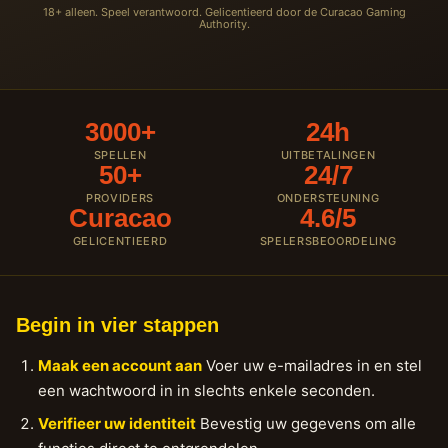
18+ alleen. Speel verantwoord. Gelicentieerd door de Curacao Gaming
Authority.
3000+
24h
SPELLEN
UITBETALINGEN
50+
24/7
PROVIDERS
ONDERSTEUNING
Curacao
4.6/5
GELICENTIEERD
SPELERSBEOORDELING
Begin in vier stappen
Maak een account aan
Voer uw e-mailadres in en stel
een wachtwoord in in slechts enkele seconden.
Verifieer uw identiteit
Bevestig uw gegevens om alle