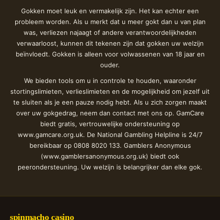
Gokken moet leuk en vermakelijk zijn. Het kan echter een
probleem worden. Als u merkt dat u meer gokt dan u van plan
was, verliezen najaagt of andere verantwoordelijkheden
verwaarloost, kunnen dit tekenen zijn dat gokken uw welzijn
beïnvloedt. Gokken is alleen voor volwassenen van 18 jaar en
ouder.
We bieden tools om u in controle te houden, waaronder
stortingslimieten, verlieslimieten en de mogelijkheid om jezelf uit
te sluiten als je een pauze nodig hebt. Als u zich zorgen maakt
over uw gokgedrag, neem dan contact met ons op. GamCare
biedt gratis, vertrouwelijke ondersteuning op
www.gamcare.org.uk. De National Gambling Helpline is 24/7
bereikbaar op 0808 8020 133. Gamblers Anonymous
(www.gamblersanonymous.org.uk) biedt ook
peerondersteuning. Uw welzijn is belangrijker dan elke gok.
spinmacho casino