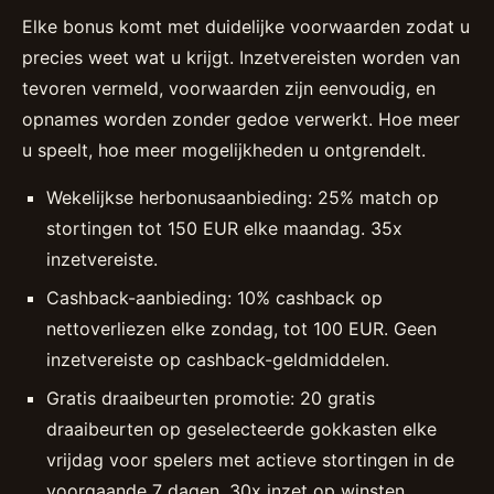
Elke bonus komt met duidelijke voorwaarden zodat u
precies weet wat u krijgt. Inzetvereisten worden van
tevoren vermeld, voorwaarden zijn eenvoudig, en
opnames worden zonder gedoe verwerkt. Hoe meer
u speelt, hoe meer mogelijkheden u ontgrendelt.
Wekelijkse herbonusaanbieding: 25% match op
stortingen tot 150 EUR elke maandag. 35x
inzetvereiste.
Cashback-aanbieding: 10% cashback op
nettoverliezen elke zondag, tot 100 EUR. Geen
inzetvereiste op cashback-geldmiddelen.
Gratis draaibeurten promotie: 20 gratis
draaibeurten op geselecteerde gokkasten elke
vrijdag voor spelers met actieve stortingen in de
voorgaande 7 dagen. 30x inzet op winsten.