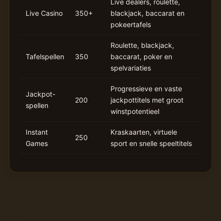
Live dealers, roulette,
Live Casino
350+
blackjack, baccarat en
pokeertafels
Roulette, blackjack,
Tafelspellen
350
baccarat, poker en
spelvariaties
Progressieve en vaste
Jackpot-
200
jackpottitels met groot
spellen
winstpotentieel
Instant
Kraskaarten, virtuele
250
Games
sport en snelle speeltitels