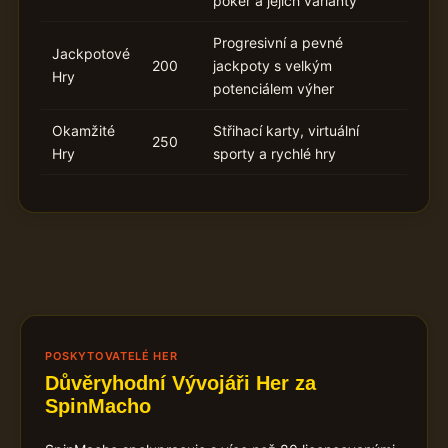
poker a jejich varianty
Progresivní a pevné
Jackpotové
200
jackpoty s velkým
Hry
potenciálem výher
Okamžité
Střihací karty, virtuální
250
Hry
sporty a rychlé hry
POSKYTOVATELÉ HER
Důvěryhodní Vývojáři Her za
SpinMacho