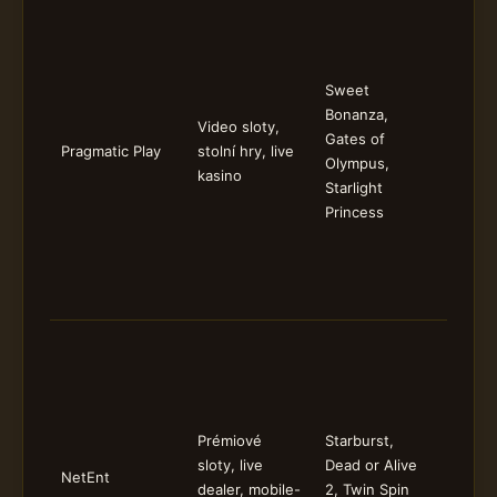
Lídrem
konzis
big-wi
mechan
Sweet
rychlý
Bonanza,
Video sloty,
vydává
Gates of
Pragmatic Play
stolní hry, live
Známá
Olympus,
kasino
agresi
Starlight
market
Princess
hráčů
přátel
nabídk
portfo
Průkop
softwa
kasina
za inov
Prémiové
Starburst,
funkce
sloty, live
Dead or Alive
elegan
NetEnt
dealer, mobile-
2, Twin Spin
a spol