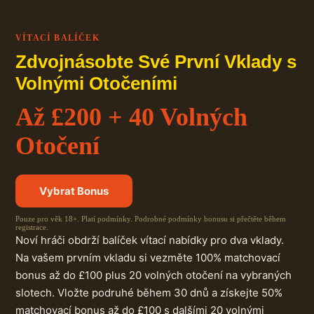
VÍTACÍ BALÍČEK
Zdvojnásobte Své První Vklady s
Volnými Otočeními
Až £200 + 40 Volných
Otočení
Vybrat Bonus
Pouze pro věk 18+. Platí podmínky. Podrobné podmínky bonusu si přečtěte během
registrace.
Noví hráči obdrží balíček vítací nabídky pro dva vklady.
Na vašem prvním vkladu si vezměte 100% matchovací
bonus až do £100 plus 20 volných otočení na vybraných
slotech. Vložte podruhé během 30 dnů a získejte 50%
matchovací bonus až do £100 s dalšími 20 volnými