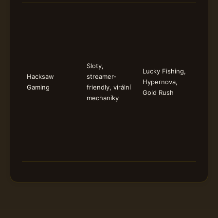
Novějš
vstupuj
silnou
přítom
Twitchi
Sloty,
Navrže
Lucky Fishing,
Hacksaw
streamer-
zábavn
Hypernova,
Gaming
friendly, virální
a zapo
Gold Rush
mechaniky
komuni
Rostou
popula
mladší
obsahu
hráčů.