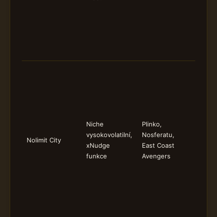
mechan
Konzis
perfor
doporu
afiliátů
Kultní 
mezi t
hráči.
mecha
nabízej
Niche
Plinko,
opakov
vysokovolatilní,
Nosferatu,
přitahu
Nolimit City
xNudge
East Coast
zkuše
funkce
Avengers
sázejíc
Prémi
umístě
volatili
přitahu
segme