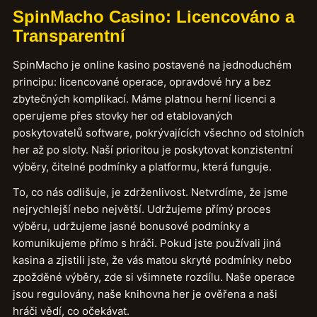
SpinMacho Casino: Licencováno a
Transparentní
SpinMacho je online kasino postavené na jednoduchém
principu: licencované operace, opravdové hry a bez
zbytečných komplikací. Máme platnou herní licenci a
operujeme přes stovky her od etablovaných
poskytovatelů software, pokrývajících všechno od stolních
her až po sloty. Naší prioritou je poskytovat konzistentní
výběry, čitelné podmínky a platformu, která funguje.
To, co nás odlišuje, je zdrženlivost. Netvrdíme, že jsme
nejrychlejší nebo největší. Udržujeme přímý proces
výběru, udržujeme jasné bonusové podmínky a
komunikujeme přímo s hráči. Pokud jste používali jiná
kasina a zjistili jste, že vás matou skryté podmínky nebo
zpožděné výběry, zde si všimnete rozdílu. Naše operace
jsou regulovány, naše knihovna her je ověřena a naši
hráči vědí, co očekávat.