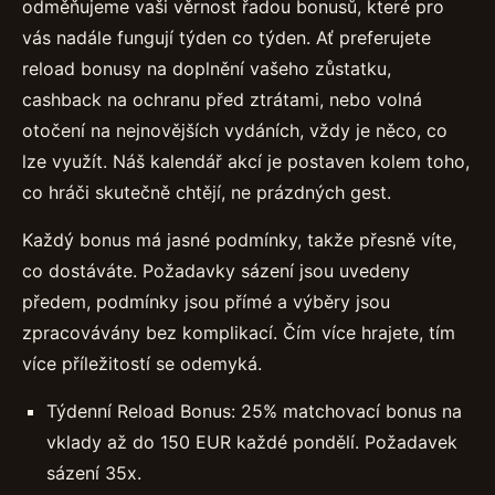
odměňujeme vaši věrnost řadou bonusů, které pro
vás nadále fungují týden co týden. Ať preferujete
reload bonusy na doplnění vašeho zůstatku,
cashback na ochranu před ztrátami, nebo volná
otočení na nejnovějších vydáních, vždy je něco, co
lze využít. Náš kalendář akcí je postaven kolem toho,
co hráči skutečně chtějí, ne prázdných gest.
Každý bonus má jasné podmínky, takže přesně víte,
co dostáváte. Požadavky sázení jsou uvedeny
předem, podmínky jsou přímé a výběry jsou
zpracovávány bez komplikací. Čím více hrajete, tím
více příležitostí se odemyká.
Týdenní Reload Bonus: 25% matchovací bonus na
vklady až do 150 EUR každé pondělí. Požadavek
sázení 35x.