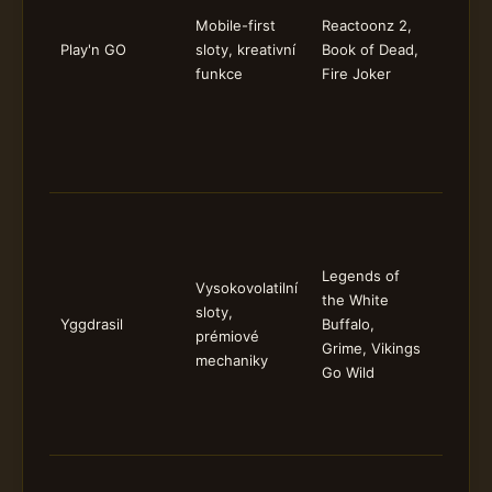
inovati
Mobile-first
Reactoonz 2,
funkce
Play'n GO
sloty, kreativní
Book of Dead,
kredibi
funkce
Fire Joker
mains
dosahe
fanouš
mezi h
a Skand
Reput
boutiq
Přitahu
Legends of
Vysokovolatilní
volatil
the White
sloty,
YGG M
Yggdrasil
Buffalo,
prémiové
progra
Grime, Vikings
mechaniky
exkluzi
Go Wild
kolabo
Silná p
Asii a 
Vytvoři