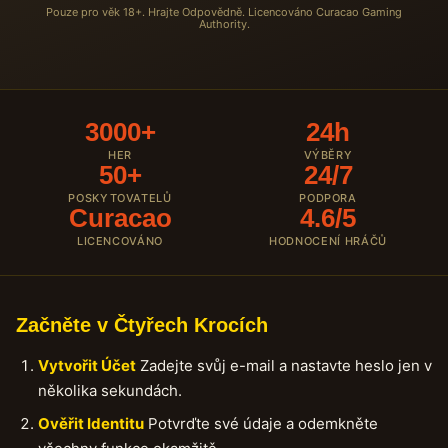
Pouze pro věk 18+. Hrajte Odpovědně. Licencováno Curacao Gaming
Authority.
3000+
24h
HER
VÝBĚRY
50+
24/7
POSKYTOVATELŮ
PODPORA
Curacao
4.6/5
LICENCOVÁNO
HODNOCENÍ HRÁČŮ
Začněte v Čtyřech Krocích
Vytvořit Účet
Zadejte svůj e-mail a nastavte heslo jen v
několika sekundách.
Ověřit Identitu
Potvrďte své údaje a odemkněte