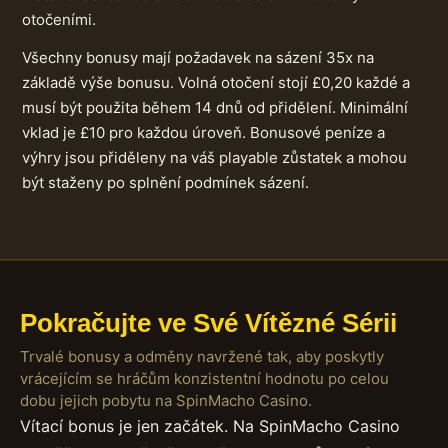
otočeními.
Všechny bonusy mají požadavek na sázení 35x na
základě výše bonusu. Volná otočení stojí £0,20 každé a
musí být použita během 14 dnů od přidělení. Minimální
vklad je £10 pro každou úroveň. Bonusové peníze a
výhry jsou přiděleny na váš playable zůstatek a mohou
být staženy po splnění podmínek sázení.
Pokračujte ve Své Vítězné Sérii
Trvalé bonusy a odměny navržené tak, aby poskytly
vrácejícím se hráčům konzistentní hodnotu po celou
dobu jejich pobytu na SpinMacho Casino.
Vítací bonus je jen začátek. Na SpinMacho Casino