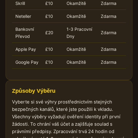
Skrill
£10
Okamžitě
Zdarma
Neteller
£10
Okamžitě
Zdarma
Bankovní
1-3 Pracovní
£20
Zdarma
Převod
Dny
Apple Pay
£10
Okamžitě
Zdarma
Google Pay
£10
Okamžitě
Zdarma
Způsoby Výběru
Vyberte si své výhry prostřednictvím stejných
bezpečných kanálů, které jste použili k vkladu.
Všechny výběry vyžadují ověření identity při první
žádosti. To chrání váš účet a zajišťuje soulad s
právními předpisy. Zpracování trvá 24 hodin od