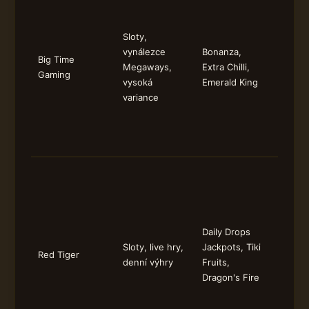
mecha
Megaw
Sloty,
která 
vynálezce
Bonanza,
dekádu
Big Time
Megaways,
Extra Chilli,
slotů. 
Gaming
vysoká
Emerald King
rozpoz
variance
BTG ja
autorit
volatil
inovací
Získán
společ
Pragma
zacho
Daily Drops
nezávi
Sloty, live hry,
Jackpots, Tiki
identi
Red Tiger
denní výhry
Fruits,
denním
Dragon's Fire
mechan
transp
fondu 